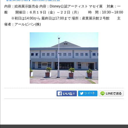
内容：絵画展示販売会 内容：Disney公認アーティスト マセイ展 対象：一
般 開催日：６月１９日（金）～２２日（月） 時 間：10:30～18:00
※初日は14:00から 最終日は17:00まで 場所：産業展示館２号館 主
催者：アールビバン(株)