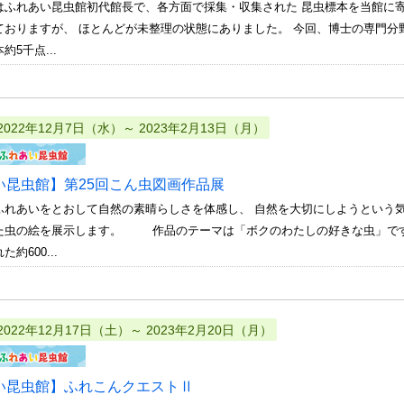
ふれあい昆虫館初代館長で、各方面で採集・収集された 昆虫標本を当館に寄
ておりますが、 ほとんどが未整理の状態にありました。 今回、博士の専門分
約5千点...
2022年12月7日（水）～ 2023年2月13日（月）
い昆虫館】第25回こん虫図画作品展
ふれあいをとおして自然の素晴らしさを体感し、 自然を大切にしようという
た虫の絵を展示します。 作品のテーマは「ボクのわたしの好きな虫」です。
約600...
2022年12月17日（土）～ 2023年2月20日（月）
い昆虫館】ふれこんクエストⅡ