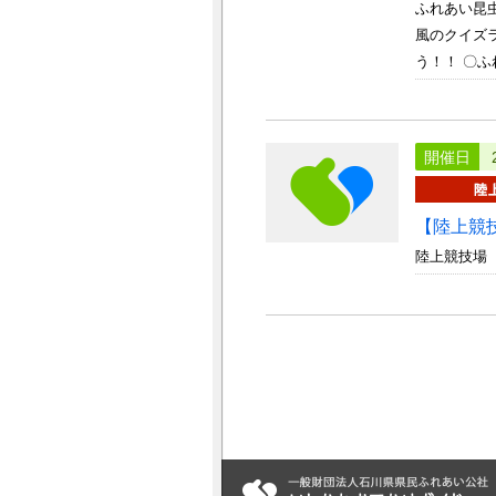
ふれあい昆
風のクイズ
う！！ 〇ふれ
開催日
【陸上競
陸上競技場