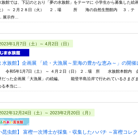
族館では、下記のとおり「夢の水族館」をテーマに 小学生から募集した
土） ～ ２月２８日（火） ２．場 所 海の自然生態館内 ３．テ 
展示作...
2023年1月7日（土）～ 4月2日（日）
ま水族館】企画展 「続・大漁展～里海の豊かな恵み～」の開催
 令和5年1月7日（土） ～ ４月２日（日） ２．場 所 水族館本館内
評だった企画展「大漁展」の続編。 能登半島沿岸で行われているさま
る本当に...
2022年12月24日（土）～ 2023年2月20日（月）
い昆虫館】 富樫一次博士が採集・収集したハバチ ～富樫コレク