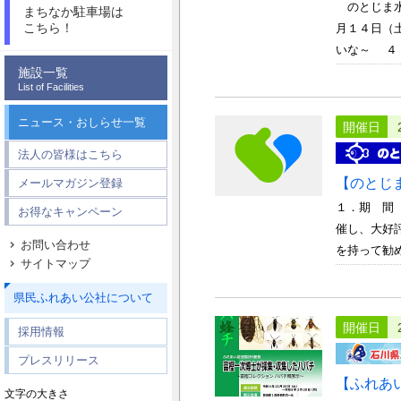
のとじま水
まちなか駐車場は
こちら！
月１４日（
いな～ ４．
施設一覧
List of Facilities
ニュース・おしらせ一覧
開催日
法人の皆様はこちら
【のとじ
メールマガジン登録
１．期 間
お得なキャンペーン
催し、大好
お問い合わせ
を持って勧め
サイトマップ
県民ふれあい公社について
開催日
採用情報
プレスリリース
【ふれあ
文字の大きさ