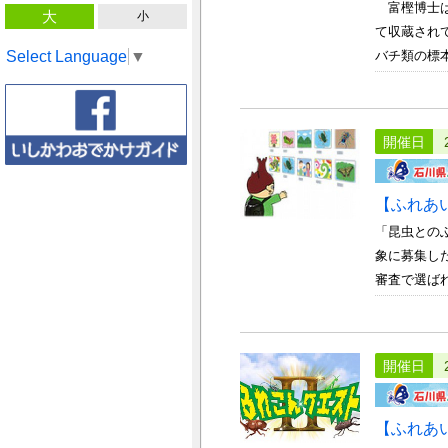
富樫博士は
大
小
て収蔵され
Select Language
▼
バチ類の標本
開催日
【ふれあ
「昆虫との
象に募集し
審査で選ばれた
開催日
【ふれあ