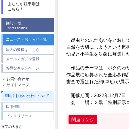
まちなか駐車場は
こちら！
施設一覧
List of Facilities
ニュース・おしらせ一覧
「昆虫とのふれあいをとおし
自然を大切にしようという気
法人の皆様はこちら
幼児と小学生を対象に募集し
メールマガジン登録
作品のテーマは「ボクのわた
お得なキャンペーン
作品展に応募された全応募作品
お問い合わせ
審査で選ばれた約600点が展
サイトマップ
開催期間：2022年12月7日（
県民ふれあい公社について
会 場：２階「特別展示コ
採用情報
プレスリリース
関連リンク
文字の大きさ