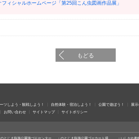
オフィシャルホームページ「第25回こん虫図画作品展」
もどる
ーツしよう・観戦しよう！
自然体験・宿泊しよう！
公園で遊ぼう！
展示
お問い合わせ
サイトマップ
サイトポリシー
のとじま臨海公園海づりセンター
のとじま臨海公園ゴーカート場
いしかわ動