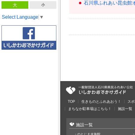
石川県ふれあい昆虫館
大
小
Select Language
▼
TOP
生きものとふれあおう！
スポ
まちなか駐車場はこちら！
施設一覧
施設一覧
のとじま水族館