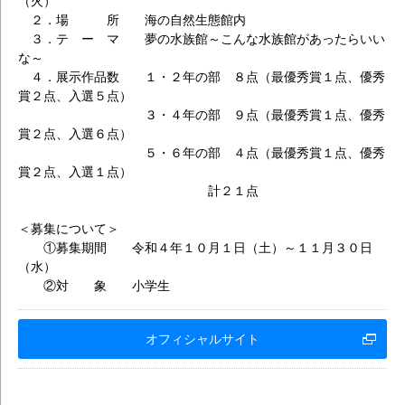
（火）
２．場 所 海の自然生態館内
３．テ ー マ 夢の水族館～こんな水族館があったらいい
な～
４．展示作品数 １・２年の部 ８点（最優秀賞１点、優秀
賞２点、入選５点）
３・４年の部 ９点（最優秀賞１点、優秀
賞２点、入選６点）
５・６年の部 ４点（最優秀賞１点、優秀
賞２点、入選１点）
計２１点
＜募集について＞
①募集期間 令和４年１０月１日（土）～１１月３０日
（水）
②対 象 小学生
オフィシャルサイト