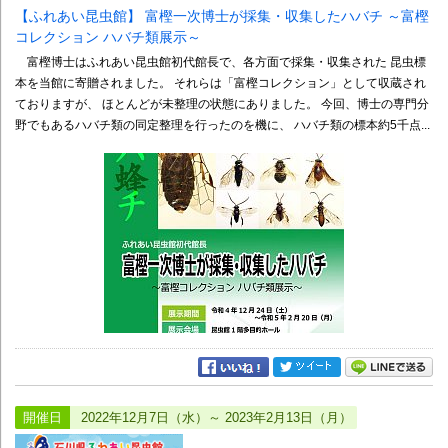
【ふれあい昆虫館】 富樫一次博士が採集・収集したハバチ ～富樫
コレクション ハバチ類展示～
富樫博士はふれあい昆虫館初代館長で、各方面で採集・収集された 昆虫標
本を当館に寄贈されました。 それらは「富樫コレクション」として収蔵され
ておりますが、 ほとんどが未整理の状態にありました。 今回、博士の専門分
野でもあるハバチ類の同定整理を行ったのを機に、 ハバチ類の標本約5千点...
開催日
2022年12月7日（水）～ 2023年2月13日（月）