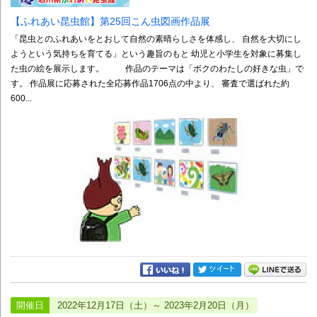
【ふれあい昆虫館】第25回こん虫図画作品展
「昆虫とのふれあいをとおして自然の素晴らしさを体感し、 自然を大切にし
ようという気持ちを育てる」という趣旨のもと 幼児と小学生を対象に募集し
た虫の絵を展示します。 作品のテーマは「ボクのわたしの好きな虫」で
す。 作品展に応募された全応募作品1706点の中より、 審査で選ばれた約
600...
開催日
2022年12月17日（土）～ 2023年2月20日（月）