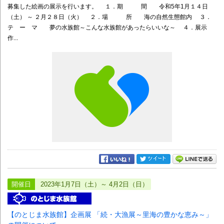
募集した絵画の展示を行います。 １．期 間 令和5年1月１４日
（土） ～ ２月２８日（火） ２．場 所 海の自然生態館内 ３．
テ ー マ 夢の水族館～こんな水族館があったらいいな～ ４．展示
作...
開催日
2023年1月7日（土）～ 4月2日（日）
【のとじま水族館】企画展 「続・大漁展～里海の豊かな恵み～」