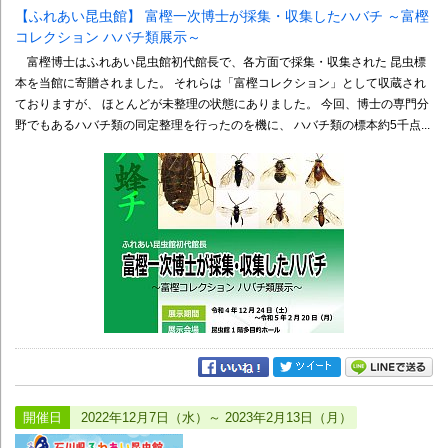
【ふれあい昆虫館】 富樫一次博士が採集・収集したハバチ ～富樫
コレクション ハバチ類展示～
富樫博士はふれあい昆虫館初代館長で、各方面で採集・収集された 昆虫標
本を当館に寄贈されました。 それらは「富樫コレクション」として収蔵され
ておりますが、 ほとんどが未整理の状態にありました。 今回、博士の専門分
野でもあるハバチ類の同定整理を行ったのを機に、 ハバチ類の標本約5千点...
開催日
2022年12月7日（水）～ 2023年2月13日（月）