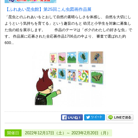
【ふれあい昆虫館】第25回こん虫図画作品展
「昆虫とのふれあいをとおして自然の素晴らしさを体感し、 自然を大切にし
ようという気持ちを育てる」という趣旨のもと 幼児と小学生を対象に募集し
た虫の絵を展示します。 作品のテーマは「ボクのわたしの好きな虫」で
す。 作品展に応募された全応募作品1706点の中より、 審査で選ばれた約
600...
開催日
2022年12月17日（土）～ 2023年2月20日（月）