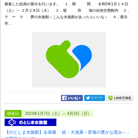
募集した絵画の展示を行います。 １．期 間 令和5年1月１４日
（土） ～ ２月２８日（火） ２．場 所 海の自然生態館内 ３．
テ ー マ 夢の水族館～こんな水族館があったらいいな～ ４．展示
作...
開催日
2023年1月7日（土）～ 4月2日（日）
【のとじま水族館】企画展 「続・大漁展～里海の豊かな恵み～」