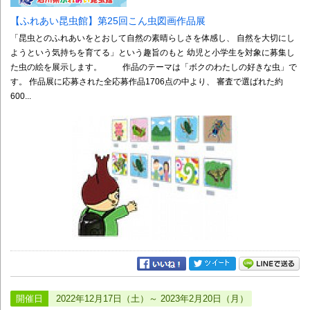
【ふれあい昆虫館】第25回こん虫図画作品展
「昆虫とのふれあいをとおして自然の素晴らしさを体感し、 自然を大切にし
ようという気持ちを育てる」という趣旨のもと 幼児と小学生を対象に募集し
た虫の絵を展示します。 作品のテーマは「ボクのわたしの好きな虫」で
す。 作品展に応募された全応募作品1706点の中より、 審査で選ばれた約
600...
開催日
2022年12月17日（土）～ 2023年2月20日（月）