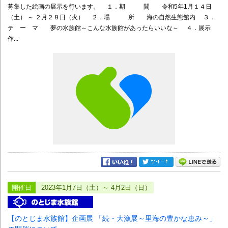
募集した絵画の展示を行います。 １．期 間 令和5年1月１４日
（土） ～ ２月２８日（火） ２．場 所 海の自然生態館内 ３．
テ ー マ 夢の水族館～こんな水族館があったらいいな～ ４．展示
作...
開催日
2023年1月7日（土）～ 4月2日（日）
【のとじま水族館】企画展 「続・大漁展～里海の豊かな恵み～」