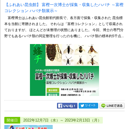
【ふれあい昆虫館】 富樫一次博士が採集・収集したハバチ ～富樫
コレクション ハバチ類展示～
富樫博士はふれあい昆虫館初代館長で、各方面で採集・収集された 昆虫標
本を当館に寄贈されました。 それらは「富樫コレクション」として収蔵され
ておりますが、 ほとんどが未整理の状態にありました。 今回、博士の専門分
野でもあるハバチ類の同定整理を行ったのを機に、 ハバチ類の標本約5千点...
開催日
2022年12月7日（水）～ 2023年2月13日（月）