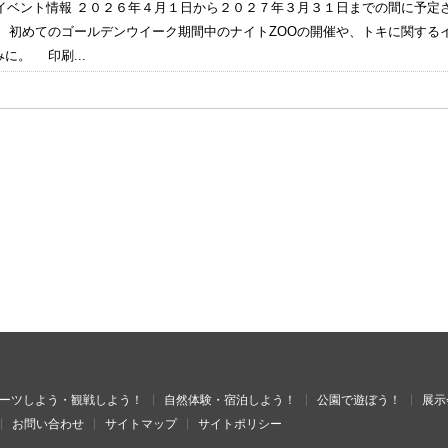
度のイベント情報 ２０２６年４月１日から２０２７年３月３１日までの間に予
。 初めてのゴールデンウイーク期間中のナイトZOOの開催や、トキに関する
に。 印刷...
ーツしよう・観戦しよう！
自然体験・宿泊しよう！
公園で遊ぼう！
展示
お問い合わせ
サイトマップ
サイトポリシー