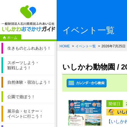
一般財団法人石
イベント一覧
HOME
イベント一覧
2026年7月25日
生きものと
ふれあおう！
スポーツしよう・
いしかわ動物園 / 
観戦しよう！
自然体験・
宿泊しよう！
公園で遊ぼう！
開催日
展示会・セミナー・
イベントに行こう！
【いしか