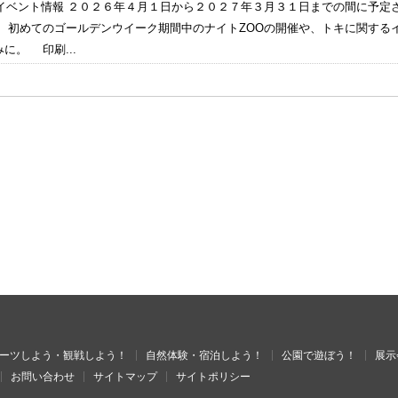
度のイベント情報 ２０２６年４月１日から２０２７年３月３１日までの間に予
。 初めてのゴールデンウイーク期間中のナイトZOOの開催や、トキに関する
に。 印刷...
ーツしよう・観戦しよう！
自然体験・宿泊しよう！
公園で遊ぼう！
展示
お問い合わせ
サイトマップ
サイトポリシー