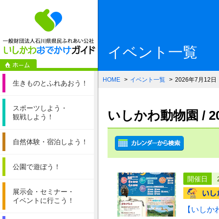
一般財団法人石
イベント一覧
HOME
イベント一覧
2026年7月12日
生きものと
ふれあおう！
スポーツしよう・
いしかわ動物園 / 
観戦しよう！
自然体験・
宿泊しよう！
公園で遊ぼう！
開催日
展示会・セミナー・
イベントに行こう！
【いしか