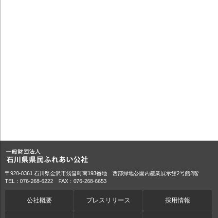
〒920-0361 石川県金沢市袋畠町南193番地 西部緑地公園内産業展示館2号館2階
TEL：076-268-6222 FAX：076-268-6653
公社概要
プレスリリース
採用情報