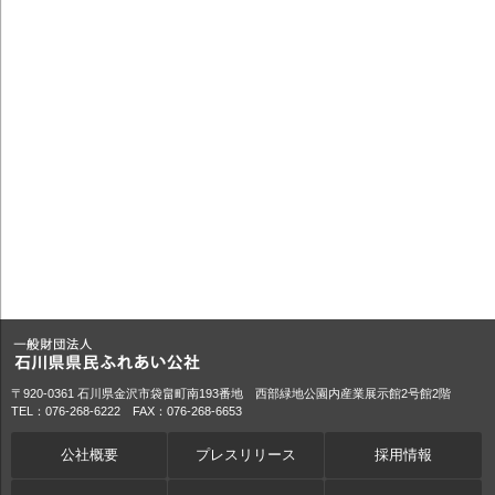
〒920-0361 石川県金沢市袋畠町南193番地 西部緑地公園内産業展示館2号館2階
TEL：076-268-6222 FAX：076-268-6653
公社概要
プレスリリース
採用情報