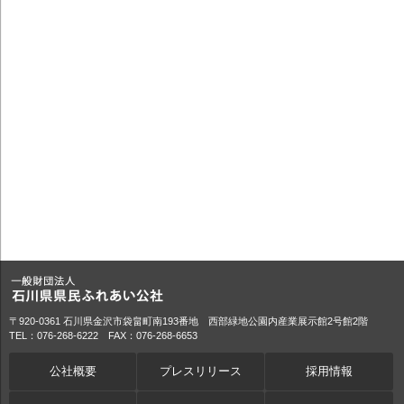
〒920-0361 石川県金沢市袋畠町南193番地 西部緑地公園内産業展示館2号館2階
TEL：076-268-6222 FAX：076-268-6653
公社概要
プレスリリース
採用情報