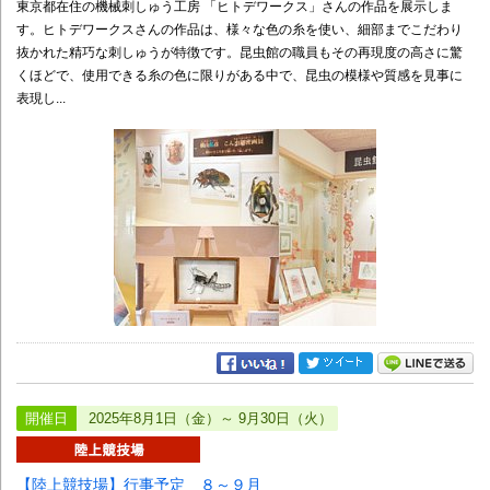
東京都在住の機械刺しゅう工房 「ヒトデワークス」さんの作品を展示しま
す。ヒトデワークスさんの作品は、様々な色の糸を使い、細部までこだわり
抜かれた精巧な刺しゅうが特徴です。昆虫館の職員もその再現度の高さに驚
くほどで、使用できる糸の色に限りがある中で、昆虫の模様や質感を見事に
表現し...
開催日
2025年8月1日（金）～ 9月30日（火）
【陸上競技場】行事予定 ８～９月