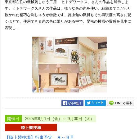
東京都在住の機械刺しゅう工房 「ヒトデワークス」さんの作品を展示しま
す。ヒトデワークスさんの作品は、様々な色の糸を使い、細部までこだわり
抜かれた精巧な刺しゅうが特徴です。昆虫館の職員もその再現度の高さに驚
くほどで、使用できる糸の色に限りがある中で、昆虫の模様や質感を見事に
表現し...
開催日
2025年8月1日（金）～ 9月30日（火）
【陸上競技場】行事予定 ８～９月