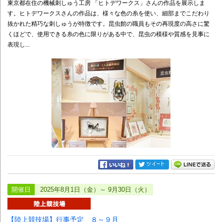
東京都在住の機械刺しゅう工房 「ヒトデワークス」さんの作品を展示しま
す。ヒトデワークスさんの作品は、様々な色の糸を使い、細部までこだわり
抜かれた精巧な刺しゅうが特徴です。昆虫館の職員もその再現度の高さに驚
くほどで、使用できる糸の色に限りがある中で、昆虫の模様や質感を見事に
表現し...
開催日
2025年8月1日（金）～ 9月30日（火）
【陸上競技場】行事予定 ８～９月