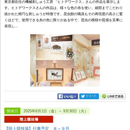
東京都在住の機械刺しゅう工房 「ヒトデワークス」さんの作品を展示しま
す。ヒトデワークスさんの作品は、様々な色の糸を使い、細部までこだわり
抜かれた精巧な刺しゅうが特徴です。昆虫館の職員もその再現度の高さに驚
くほどで、使用できる糸の色に限りがある中で、昆虫の模様や質感を見事に
表現し...
開催日
2025年8月1日（金）～ 9月30日（火）
【陸上競技場】行事予定 ８～９月