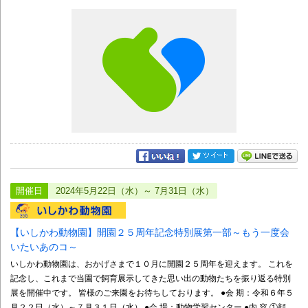
開催日
2024年5月22日（水）～ 7月31日（水）
【いしかわ動物園】開園２５周年記念特別展第一部～もう一度会
いたいあのコ～
いしかわ動物園は、おかげさまで１０月に開園２５周年を迎えます。 これを
記念し、これまで当園で飼育展示してきた思い出の動物たちを振り返る特別
展を開催中です。 皆様のご来園をお待ちしております。 ●会 期：令和６年５
月２２日（水）～７月３１日（水） ●会 場：動物学習センター ●内 容 ①顔...