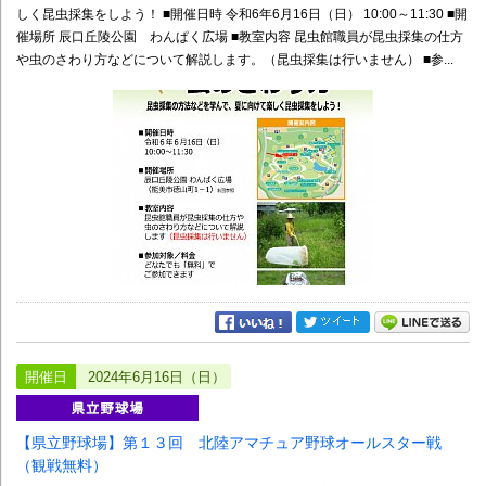
しく昆虫採集をしよう！ ■開催日時 令和6年6月16日（日） 10:00～11:30 ■開
催場所 辰口丘陵公園 わんぱく広場 ■教室内容 昆虫館職員が昆虫採集の仕方
や虫のさわり方などについて解説します。（昆虫採集は行いません） ■参...
開催日
2024年6月16日（日）
【県立野球場】第１３回 北陸アマチュア野球オールスター戦
（観戦無料）