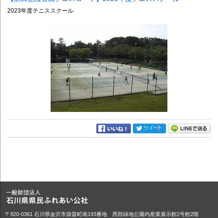
2023年度テニススクール
〒920-0361 石川県金沢市袋畠町南193番地 西部緑地公園内産業展示館2号館2階