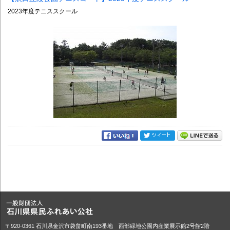
2023年度テニススクール
〒920-0361 石川県金沢市袋畠町南193番地 西部緑地公園内産業展示館2号館2階