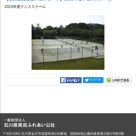
2023年度テニススクール
〒920-0361 石川県金沢市袋畠町南193番地 西部緑地公園内産業展示館2号館2階