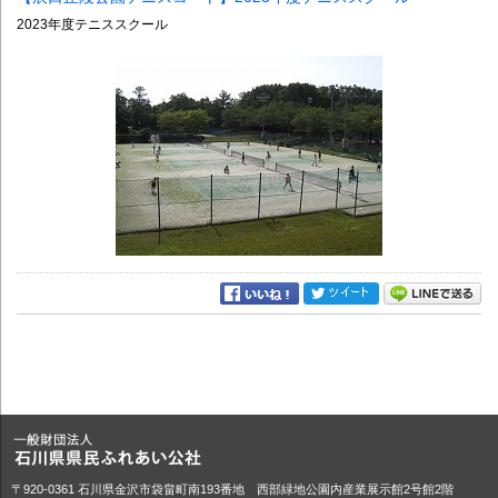
2023年度テニススクール
〒920-0361 石川県金沢市袋畠町南193番地 西部緑地公園内産業展示館2号館2階