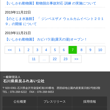
【いしかわ動物園】動物脱出事故対応 訓練 の実施について
2019年11月22日
【のとじま水族館】 「 ジンベエザメ ウェルカムイベント２０１
９」の開催 について
2019年11月21日
【いしかわ動物園】 カピバラ湯(露天の湯)オープン！
<<
1
2
3
4
5
6
7
8
9
10
11
…
22
23
>>
〒920-0361 石川県金沢市袋畠町南193番地 西部緑地公園内産業展示館2号館2階
TEL：076-268-6222 FAX：076-268-6653
公社概要
プレスリリース
採用情報