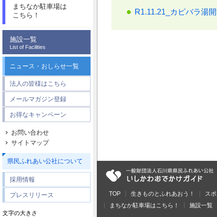
まちなか駐車場は
R1.11.21_カピバラ湯開湯
こちら！
施設一覧
List of Facilities
ニュース・おしらせ一覧
法人の皆様はこちら
メールマガジン登録
お得なキャンペーン
お問い合わせ
サイトマップ
県民ふれあい公社について
採用情報
TOP
生きものとふれあおう！
スポ
プレスリリース
まちなか駐車場はこちら！
施設一覧
文字の大きさ