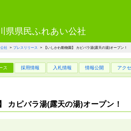
川県県民ふれあい公社 いしか
石川県県民ふれあい公社
い公社
プレスリリース
【いしかわ動物園】 カピバラ湯(露天の湯)オープン！
ース
採用情報
入札情報
情報公開
アク
】 カピバラ湯(露天の湯)オープン！