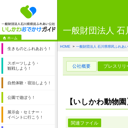
一般財団法人石
一般財団法人 
HOME
一般財団法人 石川県県民ふれあ
生きものと
ふれあおう！
スポーツしよう・
公社概要
プレスリリ
観戦しよう！
自然体験・
宿泊しよう！
公園で遊ぼう！
【いしかわ動物園
展示会・セミナー・
イベントに行こう！
関連ファイル