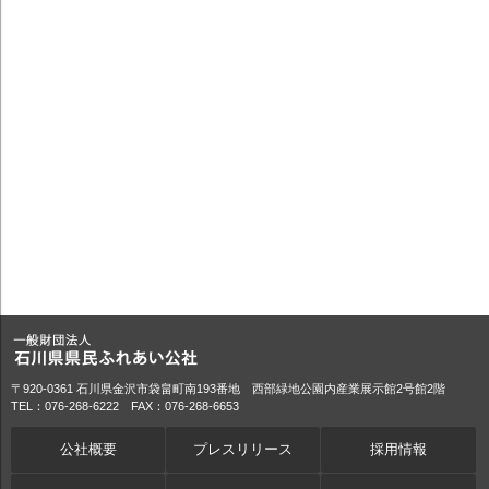
〒920-0361 石川県金沢市袋畠町南193番地 西部緑地公園内産業展示館2号館2階
TEL：076-268-6222 FAX：076-268-6653
公社概要
プレスリリース
採用情報