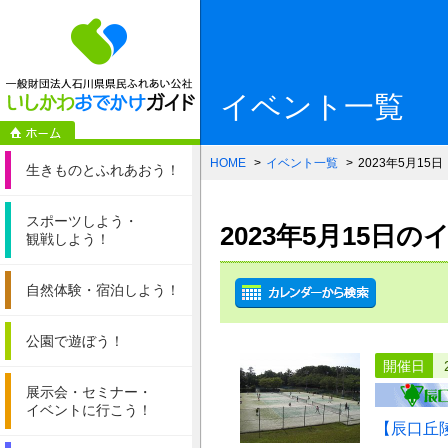
一般財団法人石
イベント一覧
HOME
イベント一覧
2023年5月15日
生きものと
ふれあおう！
スポーツしよう・
2023年5月15日
観戦しよう！
自然体験・
宿泊しよう！
公園で遊ぼう！
開催日
展示会・セミナー・
イベントに行こう！
【辰口丘