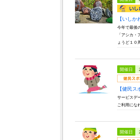
【いしか
今年で最後
「アシカ・
ょうど１０周
開催日
【健民ス
サービスデー
ご利用にな
開催日