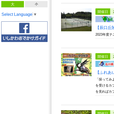
大
小
開催日
Select Language
▼
【辰口丘
2023年度
開催日
【ふれあ
「採ってみ
を受けるカ
を見ればカブ
開催日