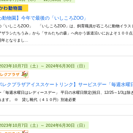
わ動物園】今年で最後の「いしころZOO」
の「いしころZOO」 「いしころZOO」は、飼育職員が石ころに動物イラ
アザラシたちうみ」から「サルたちの森」へ向かう坂道沿いにおよそ１００点
年となりまし...
2023年10月7日（土）～ 2024年6月30日（日）
ポレクプラザアイススケートリンク】サービスデー「毎週水曜
「毎週水曜日はレディースデー」 平日の水曜日限定(祝日、12/25～1/3は除
れます。 ※ 貸し靴代（４１０円）別途必要
2023年10月7日（土）～ 2024年6月30日（日）