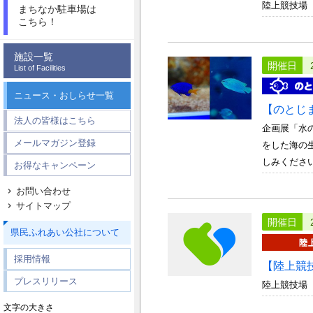
陸上競技場
まちなか駐車場は
こちら！
施設一覧
開催日
List of Facilities
ニュース・おしらせ一覧
【のとじ
法人の皆様はこちら
企画展「水
メールマガジン登録
をした海の
しみください。
お得なキャンペーン
お問い合わせ
サイトマップ
開催日
県民ふれあい公社について
採用情報
【陸上競
プレスリリース
陸上競技場
文字の大きさ