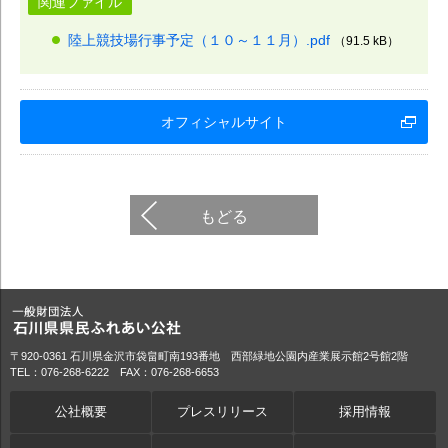
関連ファイル
陸上競技場行事予定（１０～１１月）.pdf
（91.5 kB）
オフィシャルサイト
もどる
〒920-0361 石川県金沢市袋畠町南193番地 西部緑地公園内産業展示館2号館2階
TEL：076-268-6222 FAX：076-268-6653
公社概要
プレスリリース
採用情報