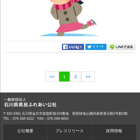
<<
1
2
>>
〒920-0361 石川県金沢市袋畠町南193番地 西部緑地公園内産業展示館2号館2階
TEL：076-268-6222 FAX：076-268-6653
公社概要
プレスリリース
採用情報