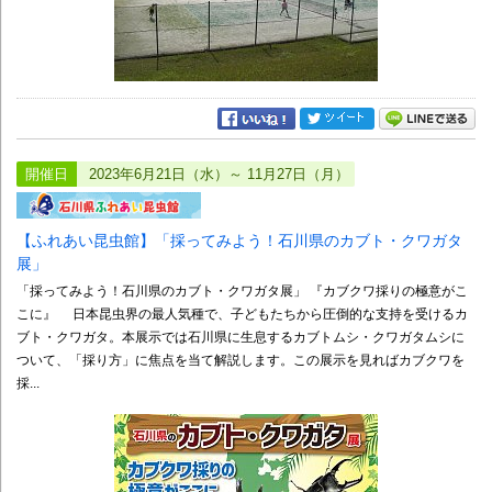
開催日
2023年6月21日（水）～ 11月27日（月）
【ふれあい昆虫館】「採ってみよう！石川県のカブト・クワガタ
展」
「採ってみよう！石川県のカブト・クワガタ展」 『カブクワ採りの極意がこ
こに』 日本昆虫界の最人気種で、子どもたちから圧倒的な支持を受けるカ
ブト・クワガタ。本展示では石川県に生息するカブトムシ・クワガタムシに
ついて、「採り方」に焦点を当て解説します。この展示を見ればカブクワを
採...