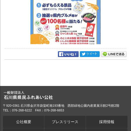
〒920-0361 石川県金沢市袋畠町南193番地 西部緑地公園内産業展示館2号館2階
TEL：076-268-6222 FAX：076-268-6653
公社概要
プレスリリース
採用情報