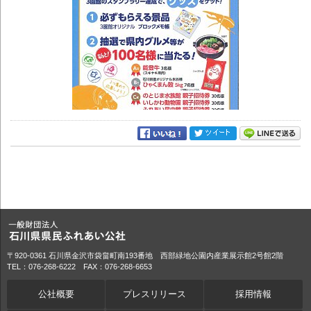
〒920-0361 石川県金沢市袋畠町南193番地 西部緑地公園内産業展示館2号館2階
TEL：076-268-6222 FAX：076-268-6653
公社概要
プレスリリース
採用情報