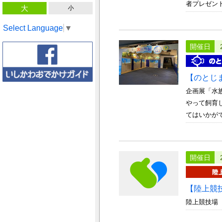
者プレゼント
大
小
Select Language
▼
開催日
【のとじ
企画展「水
やって飼育
てはいかがで
開催日
【陸上競
陸上競技場