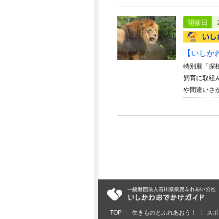
開催日
【いしか
特別展「探
飼育に取組
や間違いさが
TOP
生きものとふれあおう！
スポ