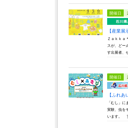
開催日
【産業展
Ｚａｋｋａ
スが、どー
す出展者、ぜ
開催日
【ふれあ
「むし」に
実験、虫を
います。 実