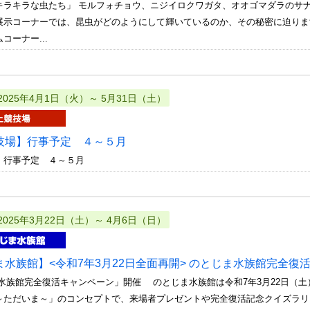
キラキラな虫たち」 モルフォチョウ、ニジイロクワガタ、オオゴマダラのサ
展示コーナーでは、昆虫がどのようにして輝いているのか、その秘密に迫りま
コーナー...
2025年4月1日（火）～ 5月31日（土）
技場】行事予定 ４～５月
 行事予定 ４～５月
2025年3月22日（土）～ 4月6日（日）
ま水族館】<令和7年3月22日全面再開> のとじま水族館完全復
ま水族館完全復活キャンペーン」開催 のとじま水族館は令和7年3月22日（
～ただいま～」のコンセプトで、来場者プレゼントや完全復活記念クイズラリ