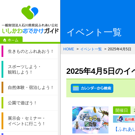
一般財団法人石
イベント一覧
HOME
イベント一覧
2025年4月5日
生きものと
ふれあおう！
スポーツしよう・
2025年4月5日の
観戦しよう！
自然体験・
宿泊しよう！
公園で遊ぼう！
開催日
展示会・セミナー・
イベントに行こう！
【ふれあ