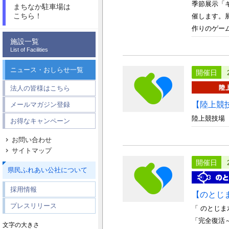
季節展示「
まちなか駐車場は
こちら！
催します。
作りのゲーム
施設一覧
List of Facilities
ニュース・おしらせ一覧
開催日
法人の皆様はこちら
【陸上競
メールマガジン登録
陸上競技場
お得なキャンペーン
お問い合わせ
サイトマップ
開催日
県民ふれあい公社について
採用情報
【のとじ
プレスリリース
「 のとじ
「完全復活
文字の大きさ