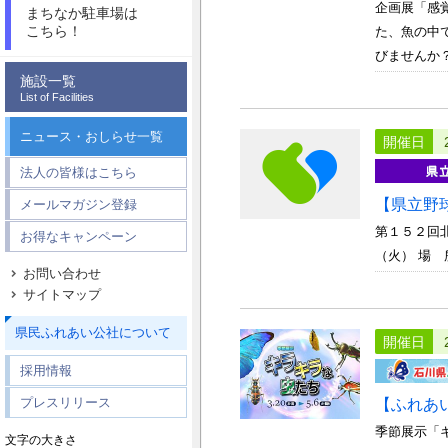
企画展「感
まちなか駐車場は
こちら！
た、魚の中
びませんか？
施設一覧
List of Facilities
ニュース・おしらせ一覧
開催日
法人の皆様はこちら
【県立野
メールマガジン登録
第１５２回
お得なキャンペーン
（火） 場
お問い合わせ
サイトマップ
県民ふれあい公社について
開催日
採用情報
プレスリリース
【ふれあ
季節展示「
文字の大きさ