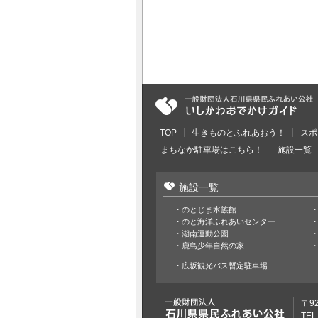
TOP
生きものとふれあおう！
スポ
まちなか駐車場はこちら！
施設一覧
施設一覧
のとじま水族館
のと海洋ふれあいセンター
湖南運動公園
鹿島少年自然の家
広坂観光バス暫定駐車場
〒9
TEL