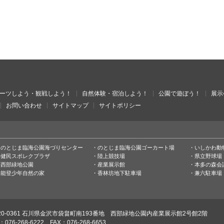
ーツしよう・観戦しよう！
自然体験・宿泊しよう！
公園で遊ぼう！
展示
お問い合わせ
サイトマップ
サイトポリシー
のとじま臨海公園海づりセンター
のとじま臨海公園ゴーカート場
いしかわ動
健民スポレクプラザ
陸上競技場
県立野球場
西部緑地公園
産業展示館
本多の森会
能登少年自然の家
香林坊地下駐車場
兼六駐車場
20-0361 石川県金沢市袋畠町南193番地 西部緑地公園内産業展示館2号館2階
：076-268-6222 FAX：076-268-6653