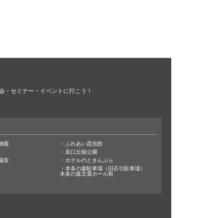
会・セミナー・イベントに行こう！
物園
ふれあい昆虫館
辰口丘陵公園
議室
ホテルのときんぷら
本多の森駐車場（旧石引駐車場）
本多の森北電ホール前