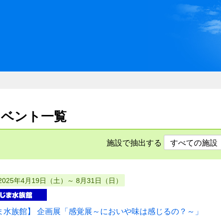
川県県民ふれあい公社 いしか
のイベント一覧
施設で抽出する
2025年4月19日（土）～ 8月31日（日）
ま水族館】 企画展「感覚展～においや味は感じるの？～」