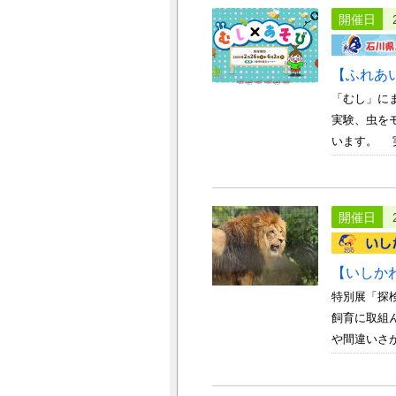
開催日
【ふれあ
「むし」に
実験、虫を
います。 実
開催日
【いしか
特別展「探
飼育に取組
や間違いさが