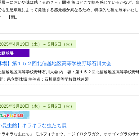
覚展～においや味は感じるの？～」開催 魚はどこで味を感じているかなど、
でも生息環境によって発達する感覚器か異なるため、特徴的な種を展示いたし
 【開...
2025年4月19日（土）～ 5月6日（火）
球場】第１５２回北信越地区高等学校野球石川大会
北信越地区高等学校野球石川大会 内 容：第１５２回北信越地区高等学校野
 所：県立野球場 主催者：石川県高等学校野球連盟
2025年3月20日（木）～ 5月6日（火）
い昆虫館】キラキラな虫たち展
キラキラな虫たち」 モルフォチョウ、ニジイロクワガタ、オオゴマダラのサ