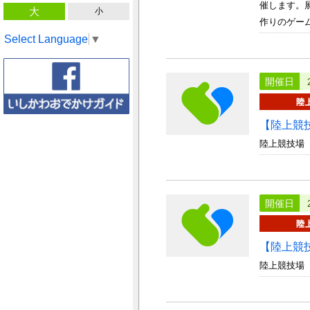
催します。
大
小
作りのゲーム
Select Language
▼
開催日
【陸上競
陸上競技場
開催日
【陸上競
陸上競技場