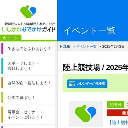
一般財団法人石
イベント一覧
HOME
イベント一覧
2025年2月3日
生きものと
ふれあおう！
スポーツしよう・
陸上競技場 / 20
観戦しよう！
自然体験・
宿泊しよう！
公園で遊ぼう！
開催日
展示会・セミナー・
イベントに行こう！
【陸上競