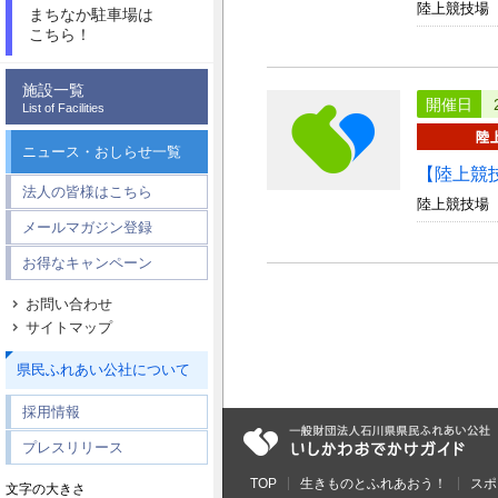
陸上競技場
まちなか駐車場は
こちら！
施設一覧
開催日
List of Facilities
ニュース・おしらせ一覧
【陸上競
法人の皆様はこちら
陸上競技場
メールマガジン登録
お得なキャンペーン
お問い合わせ
サイトマップ
県民ふれあい公社について
採用情報
プレスリリース
TOP
生きものとふれあおう！
スポ
文字の大きさ