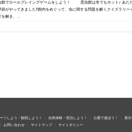
虫館でロールプレイングゲームをしよう！ 昆虫館は冬でもホット♪ あたた
季節がやってきました‼館内をめぐって、虫に関する問題を解くクイズラリー
を解き、...
ーツしよう・観戦しよう！
自然体験・宿泊しよう！
公園で遊ぼう！
展示
お問い合わせ
サイトマップ
サイトポリシー