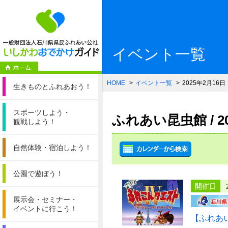
一般財団法人石
イベント一覧
HOME
イベント一覧
2025年2月16日
生きものと
ふれあおう！
スポーツしよう・
ふれあい昆虫館 / 
観戦しよう！
自然体験・
宿泊しよう！
公園で遊ぼう！
開催日
展示会・セミナー・
イベントに行こう！
【ふれあ