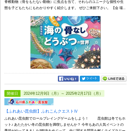
脊椎動物（骨をもたない動物）に焦点を当て、それらのユニークな個性や生
態を子どもたちにもわかりやすく紹介します。 ぜひご来館下さい。 【会 場...
開催日
2024年12月9日（月）～ 2025年2月17日（月）
【ふれあい昆虫館】ふれこんクエストⅣ
ふれあい昆虫館でロールプレイングゲームをしよう！ 昆虫館は冬でもホ
ット♪ あたたかい冬の昆虫館を満喫しませんか？ 今年もあの人気イベントの
季節がやってきました‼館内をめぐって、虫に関する問題を解くクイズラリー