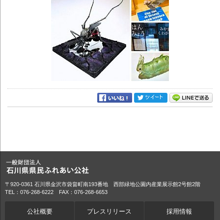
〒920-0361 石川県金沢市袋畠町南193番地 西部緑地公園内産業展示館2号館2階
TEL：076-268-6222 FAX：076-268-6653
公社概要
プレスリリース
採用情報