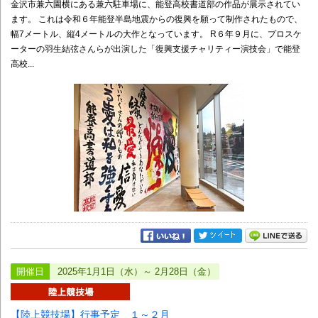
金沢市兼六園横にある兼六駐車場に、能登高校書道部の作品が展示されてい
ます。 これは令和６年能登半島地震からの復興を願って制作されたもので、
幅7メートル、縦4メートルの大作となっています。 R６年９月に、プロスケ
ーターの羽生結弦さんらが出演した「復興支援チャリティー演技会」で能登
高校...
開催日
2025年1月1日（水）～ 2月28日（金）
【陸上競技場】行事予定 １～２月