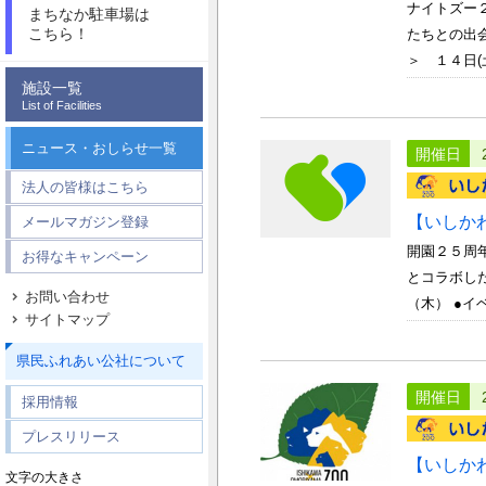
ナイトズー
まちなか駐車場は
こちら！
たちとの出会
＞ １４日(土
施設一覧
List of Facilities
ニュース・おしらせ一覧
開催日
法人の皆様はこちら
【いしか
メールマガジン登録
開園２５周
お得なキャンペーン
とコラボし
お問い合わせ
（木） ●イベ
サイトマップ
県民ふれあい公社について
開催日
採用情報
プレスリリース
【いしか
文字の大きさ