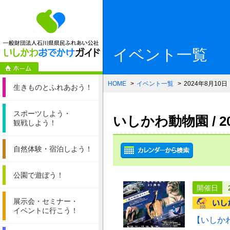
一般財団法人石
イベント一覧
HOME
イベント一覧
2024年8月10日
生きものと
ふれあおう！
スポーツしよう・
いしかわ動物園 / 
観戦しよう！
自然体験・
宿泊しよう！
公園で遊ぼう！
開催日
展示会・セミナー・
イベントに行こう！
【いしか