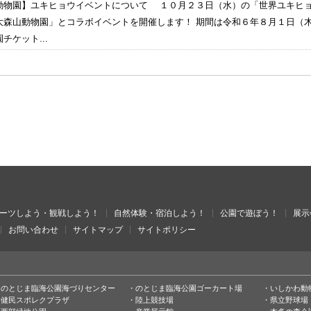
動物園】ユキヒョウイベントについて １０月２３日（水）の「世界ユキヒ
大森山動物園」とコラボイベントを開催します！ 期間は令和６年８月１日（
チケット...
ーツしよう・観戦しよう！
自然体験・宿泊しよう！
公園で遊ぼう！
展示
お問い合わせ
サイトマップ
サイトポリシー
のとじま臨海公園海づりセンター
のとじま臨海公園ゴーカート場
いしかわ動
健民スポレクプラザ
陸上競技場
県立野球場