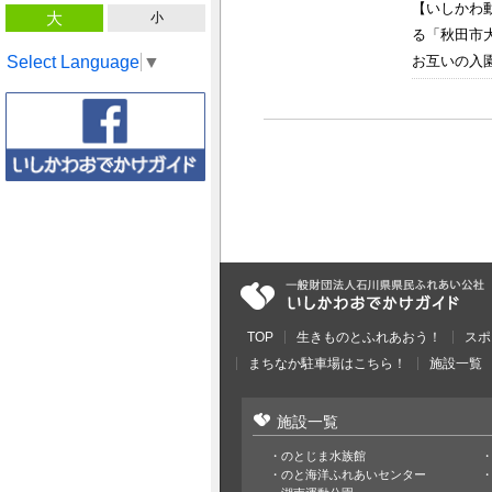
【いしかわ
大
小
る「秋田市
Select Language
▼
お互いの入園
TOP
生きものとふれあおう！
スポ
まちなか駐車場はこちら！
施設一覧
施設一覧
のとじま水族館
のと海洋ふれあいセンター