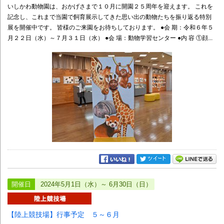
いしかわ動物園は、おかげさまで１０月に開園２５周年を迎えます。 これを
記念し、これまで当園で飼育展示してきた思い出の動物たちを振り返る特別
展を開催中です。 皆様のご来園をお待ちしております。 ●会 期：令和６年５
月２２日（水）～７月３１日（水） ●会 場：動物学習センター ●内 容 ①顔...
開催日
2024年5月1日（水）～ 6月30日（日）
【陸上競技場】行事予定 ５～６月