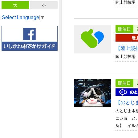
陸上競技場
大
小
Select Language
▼
開催日
【陸上競
陸上競技場
開催日
【のとじ
のとじま水
ニショーと、
所】 イルカ