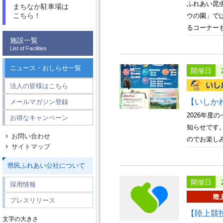
ふれあい昆
まちなか駐車場は
こちら！
ウの園」で
るコーナーも
施設一覧
List of Facilities
ニュース・おしらせ一覧
開催日
法人の皆様はこちら
【いしか
メールマガジン登録
2026年
お得なキャンペーン
知らせです
お問い合わせ
のでお楽しみ
サイトマップ
県民ふれあい公社について
開催日
採用情報
プレスリリース
【陸上競
文字の大きさ