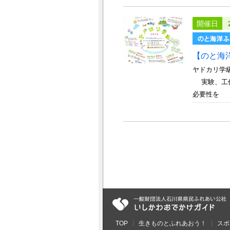
開催日
【のと海
ヤドカリ学
実験、工作
必要性を 感
TOP
生きものとふれあおう！
スポ