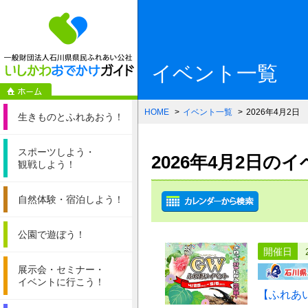
一般財団法人石
イベント一覧
HOME
イベント一覧
2026年4月2日
生きものと
ふれあおう！
スポーツしよう・
2026年4月2日の
観戦しよう！
自然体験・
宿泊しよう！
公園で遊ぼう！
開催日
展示会・セミナー・
イベントに行こう！
【ふれあ