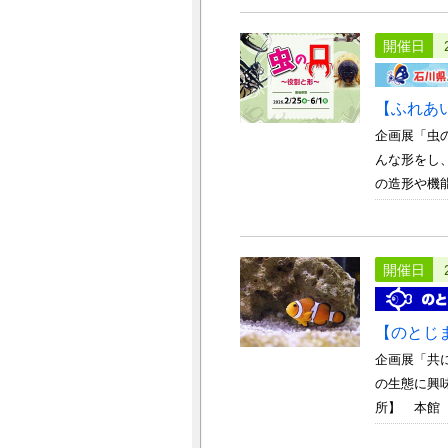
開催日
【ふれあ
企画展「虫
んな形をし
の造形や機能
開催日
【のとじ
企画展「共
の生態に興味
所】 本館 