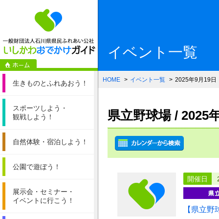
一般財団法人石
イベント一覧
HOME
イベント一覧
2025年9月19日
生きものと
ふれあおう！
スポーツしよう・
県立野球場 / 202
観戦しよう！
自然体験・
宿泊しよう！
公園で遊ぼう！
開催日
展示会・セミナー・
イベントに行こう！
【県立野