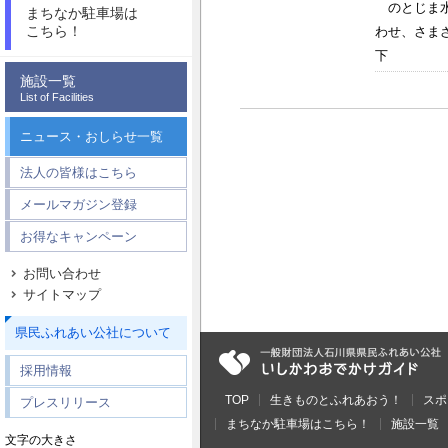
のとじま水族
まちなか駐車場は
こちら！
わせ、さまざ
下 無料 
施設一覧
List of Facilities
ニュース・おしらせ一覧
法人の皆様はこちら
メールマガジン登録
お得なキャンペーン
お問い合わせ
サイトマップ
県民ふれあい公社について
採用情報
TOP
生きものとふれあおう！
スポ
プレスリリース
まちなか駐車場はこちら！
施設一覧
文字の大きさ