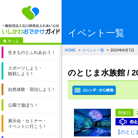
一般財団法人石
イベント一覧
HOME
イベント一覧
2024年8月7日
生きものと
ふれあおう！
スポーツしよう・
のとじま水族館 / 
観戦しよう！
自然体験・
宿泊しよう！
公園で遊ぼう！
開催日
展示会・セミナー・
イベントに行こう！
【のとじ