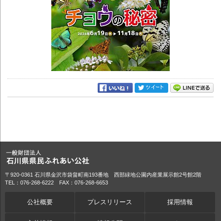
〒920-0361 石川県金沢市袋畠町南193番地 西部緑地公園内産業展示館2号館2階
TEL：076-268-6222 FAX：076-268-6653
公社概要
プレスリリース
採用情報