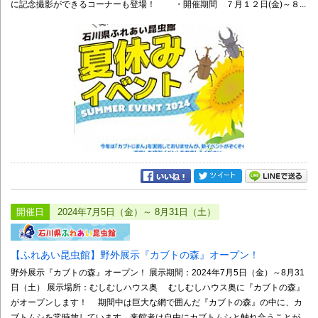
に記念撮影ができるコーナーも登場！ ・開催期間 ７月１２日(金)～８...
開催日
2024年7月5日（金）～ 8月31日（土）
【ふれあい昆虫館】野外展示『カブトの森』オープン！
野外展示『カブトの森』オープン！ 展示期間：2024年7月5日（金）～8月31
日（土） 展示場所：むしむしハウス奥 むしむしハウス奥に『カブトの森』
がオープンします！ 期間中は巨大な網で囲んだ『カブトの森』の中に、カ
ブトムシを常時放しています。来館者は自由にカブトムシと触れ合うことが...