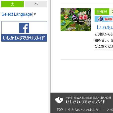
大
小
開催日
Select Language
▼
【ふれあ
石川県から
物を使い、
ひご覧くだ
TOP
生きものとふれあおう！
スポ