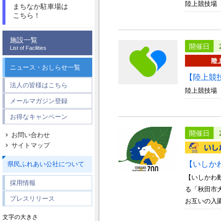
陸上競技場
まちなか駐車場は
こちら！
施設一覧
開催日
List of Facilities
ニュース・おしらせ一覧
【陸上競
法人の皆様はこちら
陸上競技場
メールマガジン登録
お得なキャンペーン
開催日
お問い合わせ
サイトマップ
【いしか
県民ふれあい公社について
【いしかわ
採用情報
る「秋田市
プレスリリース
お互いの入園
文字の大きさ