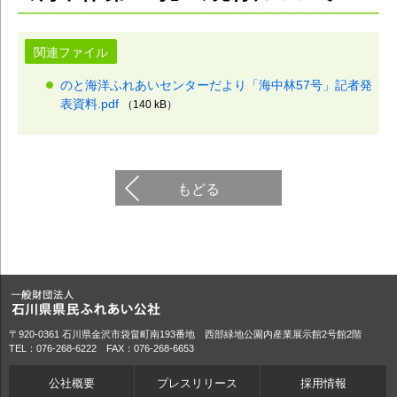
関連ファイル
のと海洋ふれあいセンターだより「海中林57号」記者発
表資料.pdf
（140 kB）
もどる
〒920-0361 石川県金沢市袋畠町南193番地 西部緑地公園内産業展示館2号館2階
TEL：076-268-6222 FAX：076-268-6653
公社概要
プレスリリース
採用情報