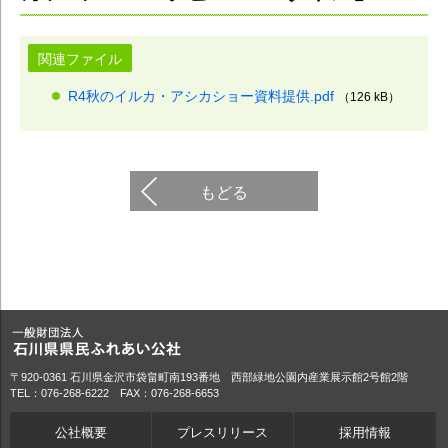
関連ファイル
R4秋のイルカ・アシカショー資料提供.pdf
（126 kB）
もどる
〒920-0361 石川県金沢市袋畠町南193番地 西部緑地公園内産業展示館2号館2階
TEL：076-268-6222 FAX：076-268-6653
公社概要
プレスリリース
採用情報