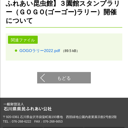
ふれあい昆虫館】３園館スタンプラリ
ー（ＧＯＧＯ(ゴーゴー)ラリー）開催
について
関連ファイル
GOGOラリー2022.pdf
（89.5 kB）
もどる
〒920-0361 石川県金沢市袋畠町南193番地 西部緑地公園内産業展示館2号館2階
TEL：076-268-6222 FAX：076-268-6653