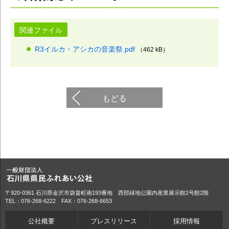
関連ファイル
R3イルカ・アシカの音楽祭.pdf
（462 kB）
もどる
〒920-0361 石川県金沢市袋畠町南193番地 西部緑地公園内産業展示館2号館2階
TEL：076-268-6222 FAX：076-268-6653
公社概要
プレスリリース
採用情報