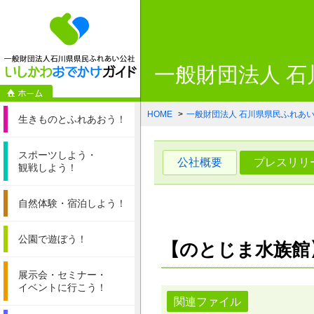
一般財団法人石
一般財団法人 
HOME
一般財団法人 石川県県民ふれあ
生きものと
ふれあおう！
スポーツしよう・
公社概要
プレスリリ
観戦しよう！
自然体験・
宿泊しよう！
公園で遊ぼう！
【のとじま水族館
展示会・セミナー・
イベントに行こう！
関連ファイル