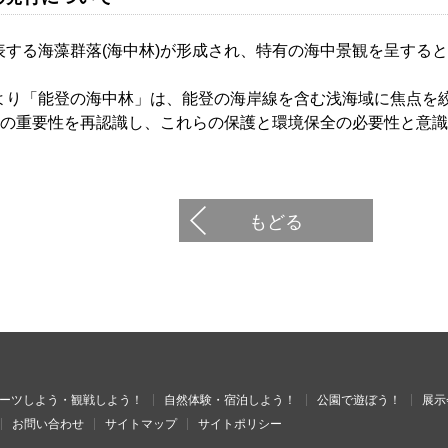
表する海藻群落(海中林)が形成され、特有の海中景観を呈する
より「能登の海中林」は、能登の海岸線を含む浅海域に焦点を
びその重要性を再認識し、これらの保護と環境保全の必要性と意
もどる
ーツしよう・観戦しよう！
自然体験・宿泊しよう！
公園で遊ぼう！
展示
お問い合わせ
サイトマップ
サイトポリシー