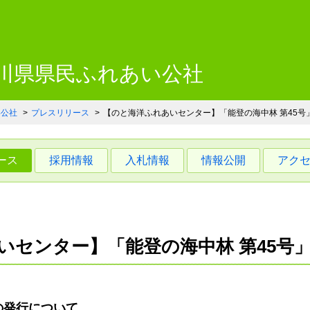
川県県民ふれあい公社 いしか
石川県県民ふれあい公社
い公社
プレスリリース
【のと海洋ふれあいセンター】「能登の海中林 第45号
ース
採用情報
入札情報
情報公開
アク
いセンター】「能登の海中林 第45号
の発行について