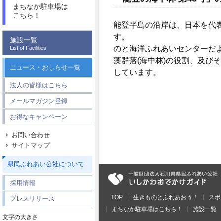
まちなか駐車場は
こちら！
能登半島の沿岸は、日本を代
す。
施設一覧
のと海洋ふれあいセンターだ
List of Facilities
藻群落(海中林)の役割、及
ニュース・おしらせ一覧
しています。
法人の皆様はこちら
メールマガジン登録
お得なキャンペーン
お問い合わせ
サイトマップ
県民ふれあい公社について
採用情報
TOP
生きものとふれあおう！
スポ
プレスリリース
まちなか駐車場はこちら！
施設一覧
文字の大きさ