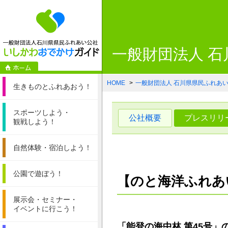
一般財団法人石
一般財団法人 
HOME
一般財団法人 石川県県民ふれあ
生きものと
ふれあおう！
スポーツしよう・
公社概要
プレスリリ
観戦しよう！
自然体験・
宿泊しよう！
公園で遊ぼう！
【のと海洋ふれあ
展示会・セミナー・
イベントに行こう！
「能登の海中林 第45号」