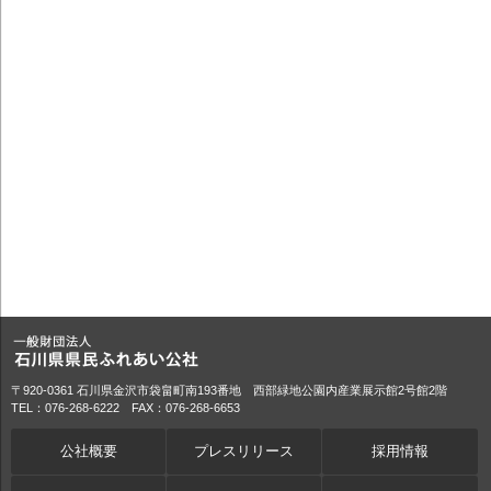
〒920-0361 石川県金沢市袋畠町南193番地 西部緑地公園内産業展示館2号館2階
TEL：076-268-6222 FAX：076-268-6653
公社概要
プレスリリース
採用情報